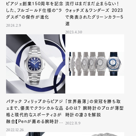
ピアジェ創業150周年を記念
流行はまだまだ止まらない！
した、フルゴールド仕様の“ラ
ウォッチズ＆ワンダーズ 2023
グスポ”の傑作が進化
で発表されたグリーンカラー5
選
2024.2.9
2023.4.30
パテック フィリップからピアジ
「世界最薄」の栄冠を勝ち取
ェまで、優美でクラシカルな品
るのは？ 腕時計のプロが薄型
格と現代的なスポーティさが
時計の凄さを解説
融合【Penが薦める腕時計、
2022.11.9
今月の3本】
2022.12.26