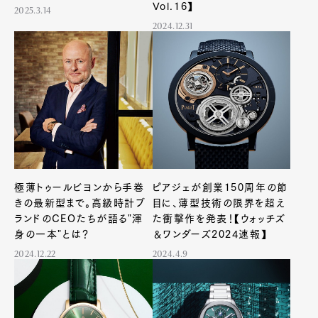
Vol.16】
2025.3.14
2024.12.31
極薄トゥールビヨンから手巻
ピアジェが創業150周年の節
きの最新型まで。高級時計ブ
目に、薄型技術の限界を超え
ランドのCEOたちが語る"渾
た衝撃作を発表！【ウォッチズ
身の一本"とは？
＆ワンダーズ2024速報】
2024.12.22
2024.4.9