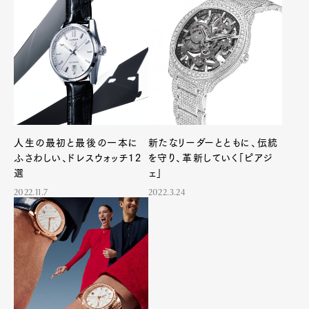
Art&Design
Watch
Fashion
Gourmet
Cars
Product
Culture
Lifestyle
Pen Membership
Magazine
人生の最初と最後の一本に
新たなリーダーとともに、伝統
Official Columnist
About
ふさわしい、ドレスウォッチ12
を守り、革新していく「ピアジ
Contact
選
ェ」
2022.11.7
2022.3.24
Pen Meet
Pen international
Pen tw