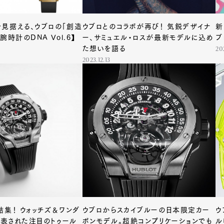
見据える、ウブロの「創造
ウブロとのコラボが再び！ 気鋭デザイナ
新
腕時計のDNA Vol.6】
ー、サミュエル・ロスが最新モデルに込め
ブ
た想いを語る
202
2023.12.13
結集！ ウォッチズ＆ワンダ
ウブロからスカイブルーの日本限定カー
ウ
で発表された注目のトゥール
ボンモデル。超絶コンプリケーションでも
ル