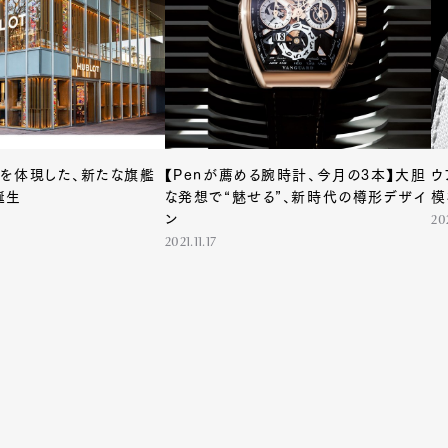
et
Pen international
Pen tw
を体現した、新たな旗艦
【Penが薦める腕時計、今月の3本】大胆
ウ
誕生
な発想で“魅せる”、新時代の樽形デザイ
模
ン
20
2021.11.17