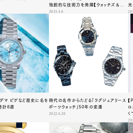
独創的な技術力を発揮【ウォッチズ＆ワン
光
ダーズ2023速報】
2023.4.6
20
ーデマ ピゲなど歴史に名を
時代の名作からたどる「ラグジュアリース
【
時計8選
ポーツウォッチ」50年の変遷
ロ
く
2022.6.28
20