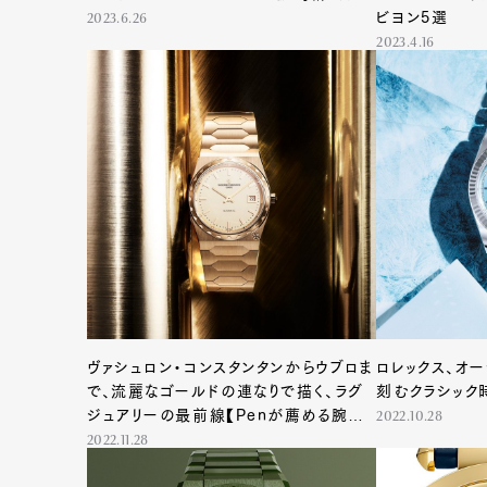
ビヨン5選
2023.6.26
2023.4.16
ヴァシュロン・コンスタンタンからウブロま
ロレックス、オ
で、流麗なゴールドの連なりで描く、ラグ
刻むクラシック
ジュアリーの最前線【Penが薦める腕時
2022.10.28
計、今月の3本】
2022.11.28