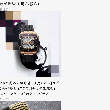
色が腕もとを明るく照らす
23.2.21
Penが薦める腕時計、今月の3本】ウブ
からベル&ロスまで、時代の先端を行
“スクエアケース”のクロノグラフ
22.6.27