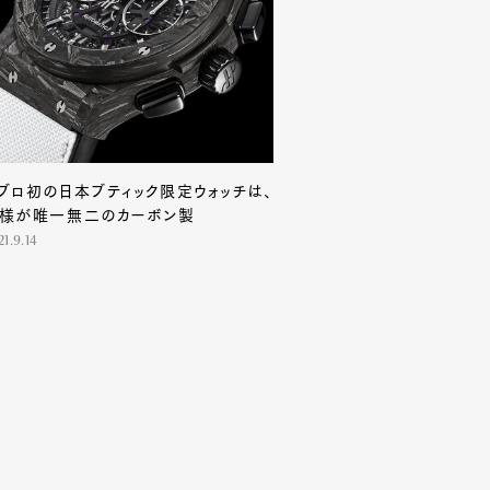
ブロ初の日本ブティック限定ウォッチは、
様が唯一無二のカーボン製
21.9.14