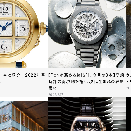
Art&Design
Watch
Fashion
一挙に紹介！ 2022年春
【Penが薦める腕時計、今月の3本】高級
ウ
ourmet
Cars
Product
Culture
集
時計の新境地を拓く、現代生まれの軽量
ト
素材
20
Lifestyle
2022.2.17
mbership
Magazine
Official Columnist
About