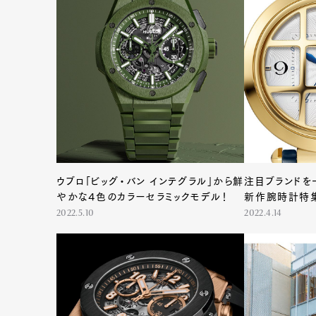
ウブロ「ビッグ・バン インテグラル」から鮮
注目ブランドを
G
やかな４色のカラーセラミックモデル！
新作腕時計特
2022.5.10
2022.4.14
Pen Me