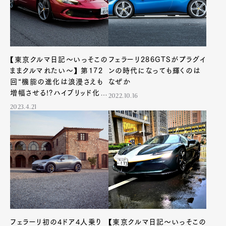
【東京クルマ日記〜いっそこの
フェラーリ286GTSがプラグイ
ままクルマれたい〜】 第172
ンの時代になっても輝くのは
回“機能の進化は浪漫さえも
なぜか
増幅させる!?ハイブリッド化が
2022.10.16
もたらす、もうひとつのステー
2023.4.21
ジ”
フェラーリ初の4ドア4人乗り
【東京クルマ日記〜いっそこの