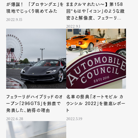
が爆誕！ 「プロサングエ」を
ままクルマれたい〜】 第158
現地でじっくり眺めてみた
回“もはや「イコン」のような緻
密さと解像度、 フェラーリ創
2022.9.15
設 90 周年の旗艦車種に乗
2022.9.1
る”
フェラーリがハイブリッドのオ
名車の祭典「オートモビル カ
Art&Design
Watch
Fashion
Gourmet
Cars
ープン「296GTS」を鈴鹿で
ウンシル 2022」を徹底レポー
発表した、納得の理由
ト
Product
Culture
Lifestyle
2022.6.28
2022.5.19