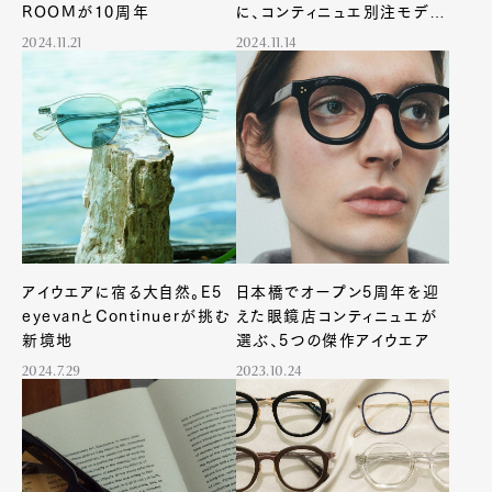
ROOMが10周年
に、コンティニュエ別注モデル
が登場
2024.11.21
2024.11.14
アイウエアに宿る大自然。E5
日本橋でオープン5周年を迎
eyevanとContinuerが挑む
えた眼鏡店コンティニュエが
新境地
選ぶ、5つの傑作アイウエア
2024.7.29
2023.10.24