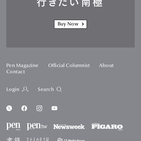
行きたい南極
Buy Now
Pen Magazine
Official Columnist
About
Contact
Login
Search