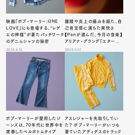
映画『ボブ・マーリー:ONE
離婚や炎上の痛みを経た、自
LOVE』にも登場する、“レゲ
己肯定感に満ちた爽快さ
エの神様”が着たパッチワーク
【Penが選んだ、今月の音楽】
のデニムシャツの秘密
アリアナ・グランデ『エターナ
ル・サンシャイン』
2024.6.13
2024.6.12
ボブ・マーリーが愛用したジ
アスレジャーを先取りしてい
ーンズは、70年代に世界中を
た？ ボブ・マーリーがいつも
席巻したベルボトムタイプ
着ていたアディダスのトラック