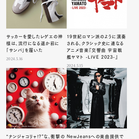
サッカーを愛したレゲエの神
19世紀ロマン派のように演奏
様は、流行になる遥か前に
される、クラシック史に連なる
「サンバ」を履いた
アニメ音楽『交響曲 宇宙戦
艦ヤマト -LIVE 2023-』
2024.5.16
2024.5.15
“ナンジャコリャ!?”な、衝撃の
NewJeansへの楽曲提供で