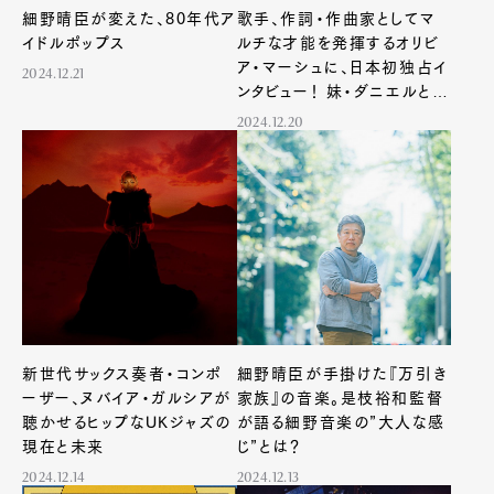
細野晴臣が変えた、80年代ア
歌手、作詞・作曲家としてマ
イドルポップス
ルチな才能を発揮するオリビ
ア・マーシュに、日本初独占イ
2024.12.21
ンタビュー！ 妹・ダニエルとの
思い出も語る
2024.12.20
新世代サックス奏者・コンポ
細野晴臣が手掛けた『万引き
ーザー、ヌバイア・ガルシアが
家族』の音楽。是枝裕和監督
聴かせるヒップなUKジャズの
が語る細野音楽の”大人な感
現在と未来
じ”とは？
2024.12.14
2024.12.13