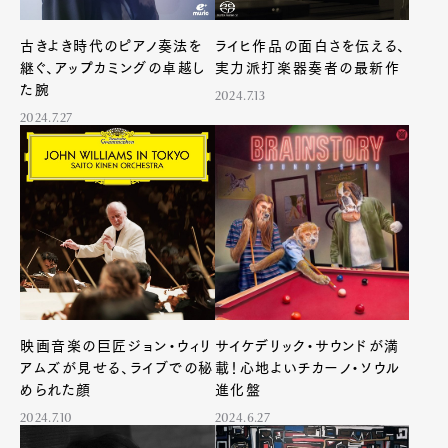
古きよき時代のピアノ奏法を
ライヒ作品の面白さを伝える、
継ぐ、アップカミングの卓越し
実力派打楽器奏者の最新作
た腕
2024.7.13
2024.7.27
Art&Design
Watch
Fashion
Gourmet
Cars
映画音楽の巨匠ジョン・ウィリ
サイケデリック・サウンドが満
Product
Culture
Lifestyle
アムズが見せる、ライブでの秘
載！心地よいチカーノ・ソウル
められた顔
進化盤
2024.7.10
2024.6.27