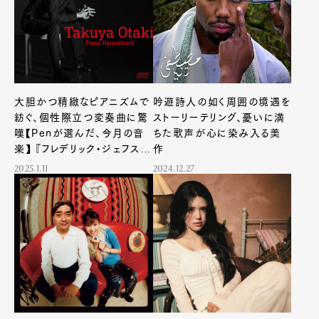
大胆かつ精緻なピアニズムで
吟遊詩人の如く周囲の境遇を
紡ぐ、個性際立つ変奏曲に驚
ストーリーテリング、憂いに満
嘆【Penが選んだ、今月の音
ちた歌声が心に染み入る美
楽】 『フレデリック・ジェフス
作
キ: 「不屈の民」変奏曲/ノー
2025.1.11
2024.12.27
ス・アメリカン・バラード〈全6
曲〉』