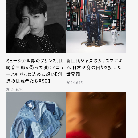
Pen Membership
Magazine
Official Columnist
About
Contact
Pen Meet
Pen international
Pen tw
ミュージカル界のプリンス、山
新世代ジャズのカリスマによ
崎育三郎が歌って演じるニュ
る、日常や身の回りを捉えた
ーアルバムに込めた想い【創
世界観
造の挑戦者たち#90】
2024.6.15
2024.6.20