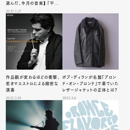
選んだ、今月の音楽】 『平野
一郎／二十四氣』
2025.3.27
作品観が変わるほどの衝撃、
ボブ・ディランが名盤『ブロン
若きマエストロによる緻密な
ド・オン・ブロンド』で着ていた
演奏
レザージャケットの正体とは？
2025.3.10
2025.3.6