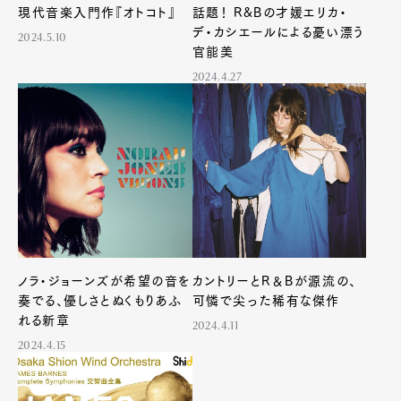
現代音楽入門作『オトコト』
話題！ R&Bの才媛エリカ・
デ・カシエールによる憂い漂う
2024.5.10
官能美
2024.4.27
ノラ・ジョーンズが希望の音を
カントリーとR＆Bが源流の、
奏でる、優しさとぬくもりあふ
可憐で尖った稀有な傑作
れる新章
2024.4.11
2024.4.15