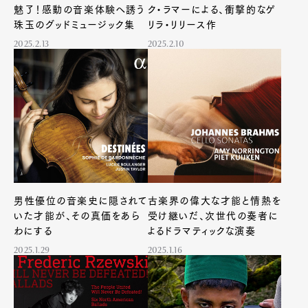
魅了！感動の音楽体験へ誘う
ク・ラマーによる、衝撃的なゲ
珠玉のグッドミュージック集
リラ・リリース作
2025.2.13
2025.2.10
男性優位の音楽史に隠されて
古楽界の偉大な才能と情熱を
いた才能が、その真価をあら
受け継いだ、次世代の奏者に
わにする
よるドラマティックな演奏
2025.1.29
2025.1.16