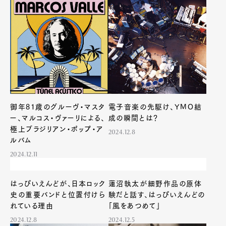
御年81歳のグルーヴ・マスタ
電子音楽の先駆け、YMO結
ー、マルコス・ヴァーリによる、
成の瞬間とは？
極上ブラジリアン・ポップ・ア
2024.12.8
ルバム
2024.12.11
はっぴいえんどが、日本ロック
蓮沼執太が細野作品の原体
史の重要バンドと位置付けら
験だと話す、はっぴいえんどの
れている理由
「風をあつめて」
2024.12.8
2024.12.5