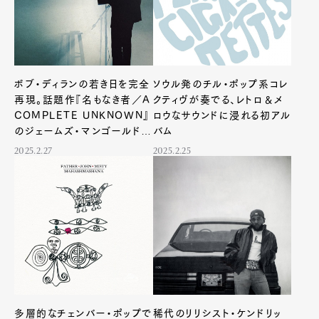
ボブ・ディランの若き日を完全
ソウル発のチル・ポップ系コレ
再現。話題作『名もなき者／A
クティヴが奏でる、レトロ＆メ
COMPLETE UNKNOWN』
ロウなサウンドに浸れる初アル
のジェームズ・マンゴールド監
バム
督に直撃インタビュー
2025.2.27
2025.2.25
多層的なチェンバー・ポップで
稀代のリリシスト・ケンドリッ