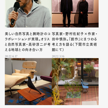
美しい自然写真と腕時計のコ
写真家・野村佐紀子×作家・
ラボレーションが実現。オリス
田中慎弥。「創作」にまつわる
と自然写真家・高砂淳二が考
考え方を語る（下関市立美術
える地球との向き合い方
館にて）
2022.6.17
2022.3.16