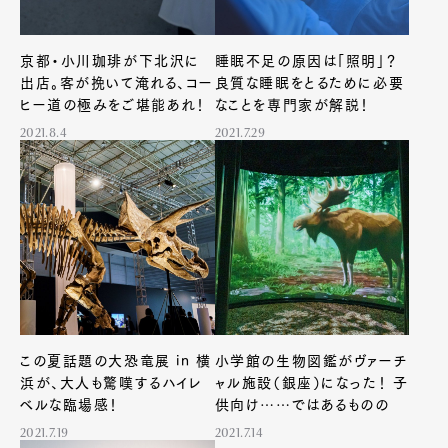
Pen Membership
Magazine
京都・小川珈琲が下北沢に
睡眠不足の原因は「照明」？
Official Columnist
About
出店。客が挽いて淹れる、コー
良質な睡眠をとるために必要
Contact
ヒー道の極みをご堪能あれ！
なことを専門家が解説！
2021.8.4
2021.7.29
Pen Meet
Pen international
Pen tw
この夏話題の大恐竜展 in 横
小学館の生物図鑑がヴァーチ
浜が、大人も驚嘆するハイレ
ャル施設（銀座）になった！ 子
ベルな臨場感！
供向け……ではあるものの
2021.7.19
2021.7.14