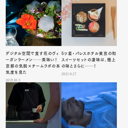
デジタル空間で食す花のヴィ
5ツ星・パレスホテル東京の和
ーガンラーメン……美味い！
スイーツセットの凄味は、極上
京都の気鋭×チームラボの本
の味とさらに……！
気度を見た
2021.8.27
2021.10.5
Art&Design
Watch
Fashion
Gourmet
Cars
Product
Culture
Lifestyle