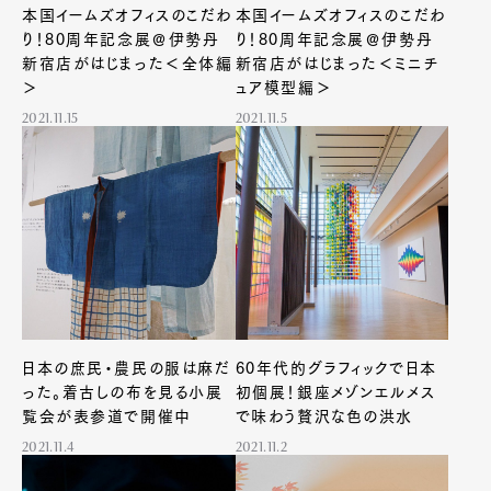
本国イームズオフィスのこだわ
本国イームズオフィスのこだわ
り！80周年記念展＠伊勢丹
り！80周年記念展＠伊勢丹
新宿店がはじまった＜全体編
新宿店がはじまった＜ミニチ
＞
ュア模型編＞
2021.11.15
2021.11.5
日本の庶民・農民の服は麻だ
60年代的グラフィックで日本
った。着古しの布を見る小展
初個展！銀座メゾンエルメス
覧会が表参道で開催中
で味わう贅沢な色の洪水
2021.11.4
2021.11.2