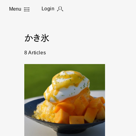
Login
Menu
Close
かき氷
8 Articles