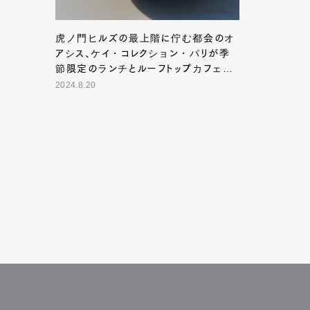
虎ノ門ヒルズの最上階に佇む都会のオ
人気店が海外
アシス、ケイ・コレクション・パリが
手掛ける“進化
季節限定のランチとルーフトップカフ
2024.8.13
ェをオープン！
2024.8.20
G
【2022年最新】ふわふわ＆天然氷が
お芋スイーツ
たまらない！京都の人気かき氷15選
コーヒーとの