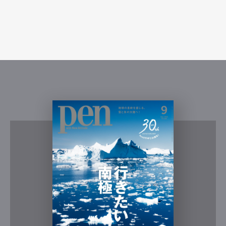
Art&Design
Watch
Fashion
Gourmet
Cars
Product
Culture
Lifestyle
Pen Membership
Magazine
Official Columnist
About
Contact
Pen Meet