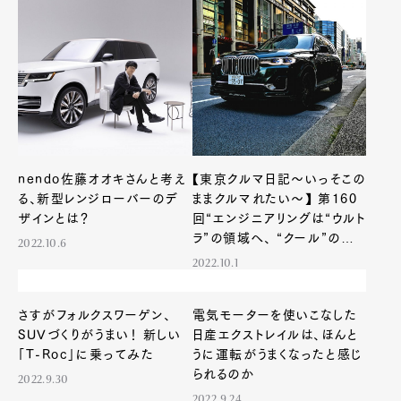
nendo佐藤オオキさんと考え
【東京クルマ日記〜いっそこの
る、新型レンジローバーのデ
ままクルマれたい〜】 第160
ザインとは？
回“エンジニアリングは“ウルト
ラ”の領域へ、 “クール”の最
2022.10.6
高到達点を出したSUV”
2022.10.1
さすがフォルクスワーゲン、
電気モーターを使いこなした
SUVづくりがうまい！ 新しい
日産エクストレイルは、ほんと
「T-Roc」に乗ってみた
うに運転がうまくなったと感じ
られるのか
2022.9.30
2022.9.24