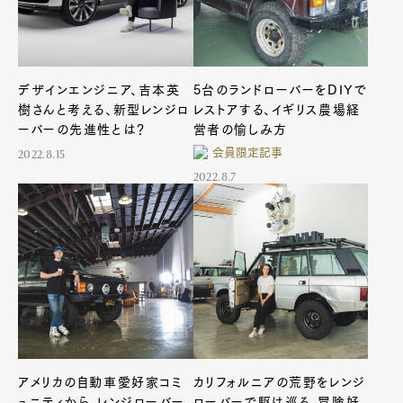
Pen Membership
Magazine
デザインエンジニア、吉本英
5台のランドローバーをDIYで
Official Columnist
About
樹さんと考える、新型レンジロ
レストアする、イギリス農場経
Contact
ーバーの先進性とは？
営者の愉しみ方
会員限定記事
2022.8.15
2022.8.7
Pen Meet
Pen international
Pen tw
アメリカの自動車愛好家コミ
カリフォルニアの荒野をレンジ
ュニティから、レンジローバー
ローバーで駆け巡る、冒険好