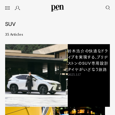
SUV
35 Articles
鈴木浩介の快適なドラ
イブを実現する、ブリヂ
ストンのSUV専用設計
タイヤがいざなう旅路
2025.3.17