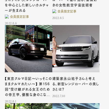
を中心とした新しいカルチャ
きの女性航空宇宙技術者
ーが生まれる
会員限定記事
会員限定記事
2022.8.5
2022.8.6
【東京クルマ日記〜いっそこの
建築家永山祐子さんと考え
ままクルマれたい〜】 第156
る、新型レンジローバーの美し
回“受け継がれる女王のため
さとは？
の帝王学、優雅な身のこなし
2022.7.30
で「ため息つかせて」”
2022.8.1