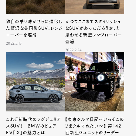
独自の乗り味がさらに進化し
かつてここまでスタイリッシュ
た贅沢な英国製SUV、レンジ
なSUVがあっただろうか、と
ローバーを堪能
思わせる新型レンジローバー
登場
2022.5.13
2022.2.24
これぞ新時代のラグジュリア
【東京クルマ日記〜いっそこの
スSUV！ BMWのピュア
ままクルマれたい〜】 第142
EV「iX」の魅力とは
回新生Gユニットのリーダー