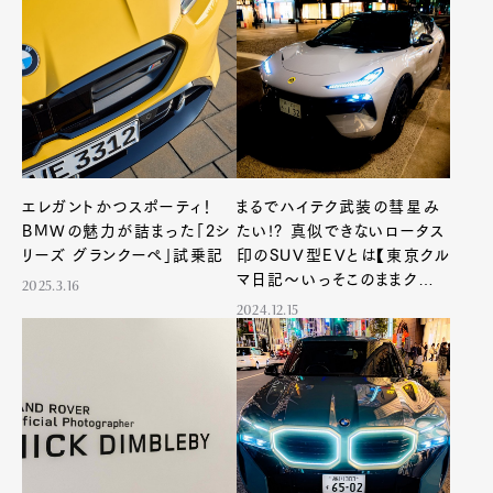
エレガントかつスポーティ！
まるでハイテク武装の彗星み
BMWの魅力が詰まった「2シ
たい!? 真似できないロータス
リーズ グランクーぺ」試乗記
印のSUV型EVとは【東京クル
マ日記〜いっそこのままクルマ
2025.3.16
れたい〜】第212回
2024.12.15