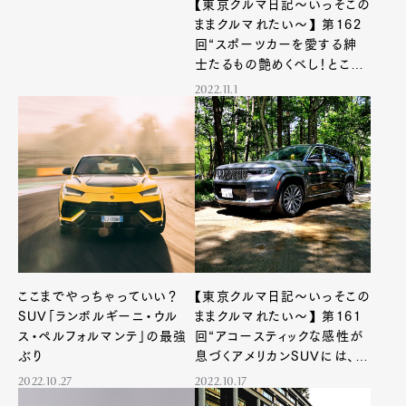
【東京クルマ日記〜いっそこの
ままクルマれたい〜】 第162
回“スポーツカーを愛する紳
士たるもの艶めくべし！とこと
んカーボンパーツが似合う英
2022.11.1
国製SUV”
ここまでやっちゃっていい？
【東京クルマ日記〜いっそこの
SUV「ランボルギーニ・ウル
ままクルマれたい〜】 第161
ス・ペルフォルマンテ」の最強
回“アコースティックな感性が
ぶり
息づくアメリカンSUVには、心
和ませる木の温もりがあった”
2022.10.27
2022.10.17