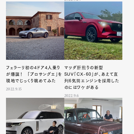
フェラーリ初の4ドア4人乗り
マツダ肝煎りの新型
が爆誕！ 「プロサングエ」を
SUV「CX-60」が、あえて直
現地でじっくり眺めてみた
列6気筒エンジンを採用した
のにはワケがある
2022.9.15
2022.9.6
Art&Design
Watch
Fashion
Gourmet
Cars
Product
Culture
Lifestyle