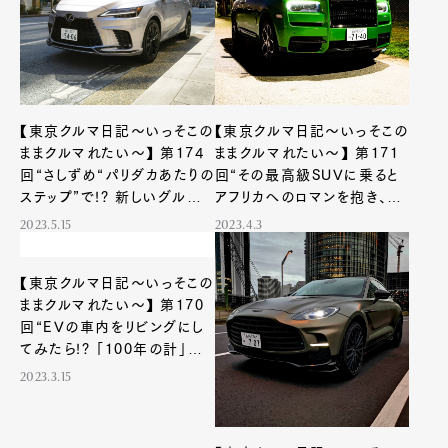
【東京クルマ日記〜いっそこの
【東京クルマ日記〜いっそこの
ままクルマれたい〜】 第174
ままクルマれたい〜】 第171
回“さしずめ“パリダカあたりの
回“その最高級SUVに乗ると
ステップ”で!? 新しいグルー
アフリカへのロマンを抱き、百
ブを乗りこなすプレミアム
獣の王の存在感と野生の夜を
2023.5.15
2023.4.3
SUV”
考えてしまう”
【東京クルマ日記〜いっそこの
ままクルマれたい〜】 第170
回“EVの車内をリビングにし
てみたら!? 「100年の計」を
80’sデザインから始める”
2023.3.15