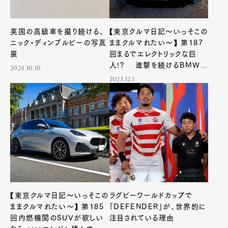
英国の高級車を撮り続ける、
【東京クルマ日記〜いっそこの
ニック・ディンブルビーの写真
ままクルマれたい〜】 第187
展
回まるでエレクトリックな巨
人!? 進撃を続けるBMWの
2024.10.10
スーパーハイブリッドSUVに
2023.12.1
乗った
【東京クルマ日記〜いっそこの
ラグビーワールドカップで
ままクルマれたい〜】 第185
「DEFENDER」が、世界的に
回内燃機関のSUVが欲しい
注目されている理由