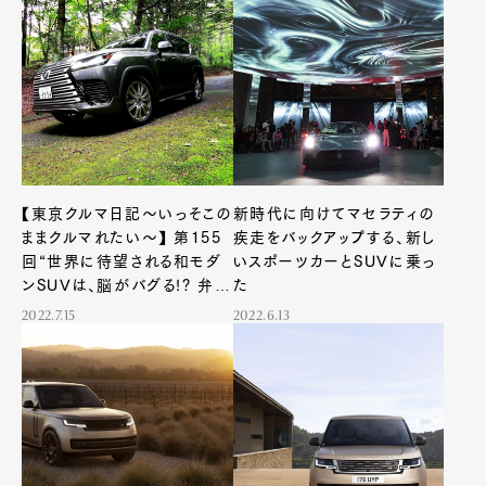
【東京クルマ日記〜いっそこの
新時代に向けてマセラティの
ままクルマれたい〜】 第155
疾走をバックアップする、新し
回“世界に待望される和モダ
いスポーツカーとSUVに乗っ
ンSUVは、脳がバグる!? 弁慶
た
の八艘跳びのような韋駄天走
2022.7.15
2022.6.13
り”