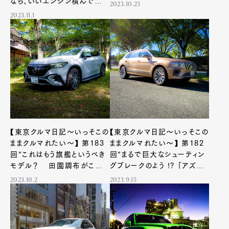
なら、いいエンジン積んで
2023.10.23
る“おマセなSUV”はいかが？
2023.11.1
【東京クルマ日記〜いっそこの
【東京クルマ日記〜いっそこの
ままクルマれたい〜】 第183
ままクルマれたい〜】 第182
回“これはもう旗艦というべき
回“まるで巨大なシューティン
モデル？ 田園調布がこれ
グブレークのよう !? 「アズー
ほど似合うEVはないかも！”
ル・ジャイアント」と呼びたい
2023.10.2
2023.9.15
旗艦モデル”