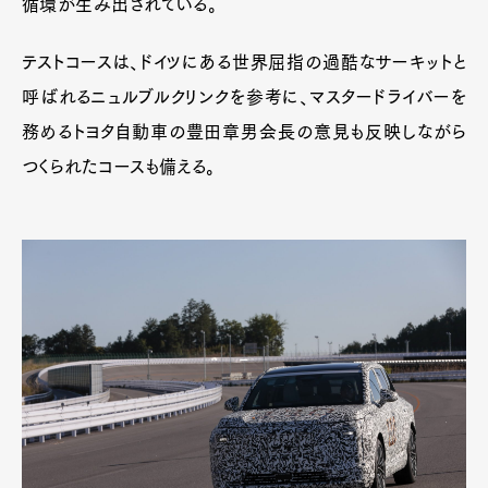
循環が生み出されている。
テストコースは、ドイツにある世界屈指の過酷なサーキットと
呼ばれるニュルブルクリンクを参考に、マスタードライバーを
務めるトヨタ自動車の豊田章男会長の意見も反映しながら
Art&Design
Watch
Fashion
Gourmet
Cars
つくられたコースも備える。
Product
Culture
Lifestyle
Pen Membership
Magazine
Official Columnist
About
Contact
Pen Meet