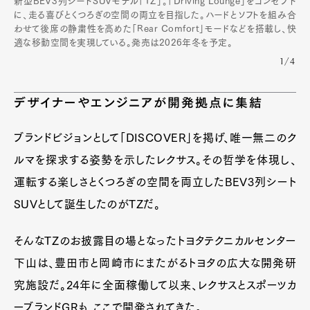
新型BEV3列シートSUVモデル「TZ」。「Driving Lounge」をコンセプト
に、走る喜びとくつろぎの空間の両立を目指した。ハードとソフトを組み合
わせて後席の静粛性を高めた「Rear Comfort」モードなどを搭載し、快
適な移動空間を実現している。発売は2026年冬を予定。
1/4
デザイナーやエンジニアが開発拠点に集結
ブランドビジョンとして「DISCOVER」を掲げ、唯一無二のク
ルマを探求する姿勢を示したレクサス。その哲学を体現し、
運転する楽しさとくつろぎの空間を両立したBEV3列シート
SUVとして誕生したのがTZだ。
そんなTZのお披露目の場となったトヨタテクニカルセンター
下山は、豊田市と岡崎市にまたがるトヨタの広大な開発研
究施設だ。24年に全面稼働して以来、レクサスとスポーツカ
ーブランドGRも、ここで開発されてきた。