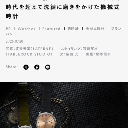
時代を超えて洗練に磨きをかけた機械式
時計
PR
Watches
Featured
腕時計
機械式時計
ブラン
パン
2026.07.28
写真：渡邉宏基（LATERNE）
スタイリング：石川英次
（TABLEROCK STUDIO）
文：柴田 充
編集：倉持佑次
Share: