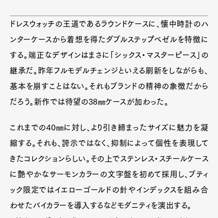
ドレスウォッチの王道であるラウンドケースに、懐中時計のハ
ンターケースから着想を得たダブルステップベゼルを特徴に
する。端正なデザインはまさに「シックス・マスターピース」の
継承だ。昨年フルモデルチェンジといえる刷新をしながらも、
基本を崩すことはない。それもブランドの精神の象徴だから
だろう。新作では待望の38㎜ケースが加わった。
これまでの40㎜に対し、より引き締まったサイズに魅力を凝
縮する。それも、誇示ではなく、抑制によって個性を表現して
きたコレクションらしい。その上でステンレス・スチールケース
Art&Design
Watch
Fashion
Gourmet
Cars
に艶やかなサーモンカラーの文字盤を初めて採用し、ブティ
ック限定ではイエローゴールドの針やインデックスを組み合
Product
Culture
Lifestyle
わせたバイカラーを導入するなどモダニティを演出する。