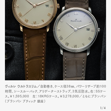
ヴィルレ ウルトラスリム／
自動巻き、ケース径38㎜、パワーリザーブ約100
時間、シースルーバック、アリゲーターストラップ、3気圧防水。右：SSケー
ス。￥1,595,000 左：18KRGケース。￥3,278,000／ともにブランパン
（ブランパン ブティック 銀座）
1/4