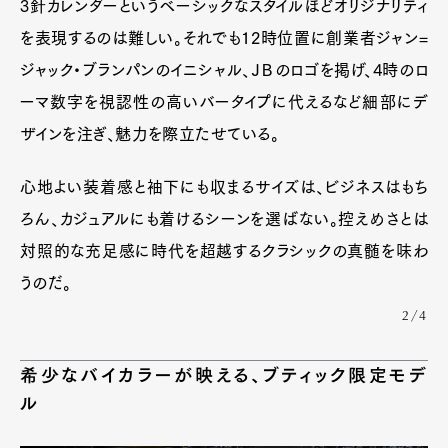
3針カレンダーというベーシックなスタイルほどオリジナリティ
を表現するのは難しい。それでも12時位置に創業者ジャン=
Pen Membership
Magazine
Official Columnist
About
ジャック・ブランパンのイニシャル、ＪＢのロゴを掲げ、4時のロ
Contact
ーマ数字を視認性の高いバータイプに代えるなど細部にデ
ザインを注ぎ、魅力を際立たせている。
Pen Meet
心地よい装着感と袖下にも収まるサイズは、ビジネスはもち
ろん、カジュアルにも着けるシーンを選ばない。控えめさとは
Pen international
Pen tw
対照的な充足感に時代を超越するクラシックの真髄を味わ
うのだ。
2/4
希少なバイカラーが映える、ブティック限定モデ
ル