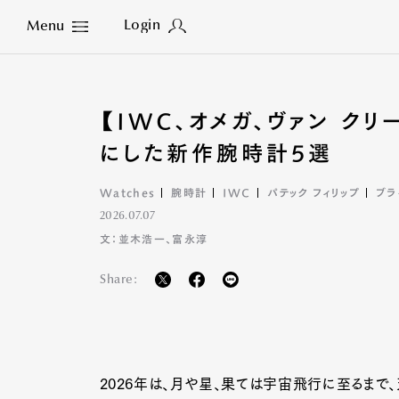
Login
Menu
Close
【IWC、オメガ、ヴァン ク
にした新作腕時計5選
Watches
腕時計
IWC
パテック フィリップ
ブラ
2026.07.07
文：並木浩一、富永淳
Share:
2026年は、月や星、果ては宇宙飛行に至るまで