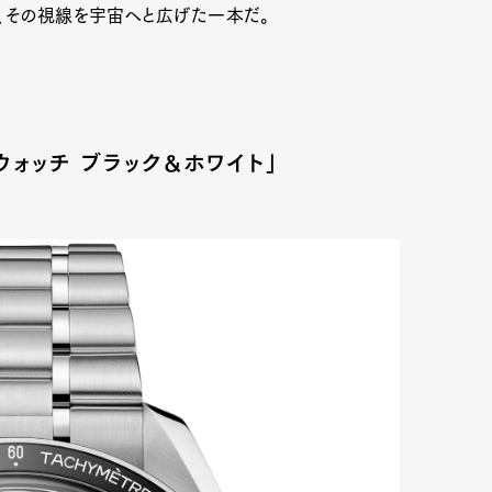
、その視線を宇宙へと広げた一本だ。
mbership
Magazine
Official Columnist
About
ウォッチ ブラック&ホワイト」
et
Pen international
Pen tw