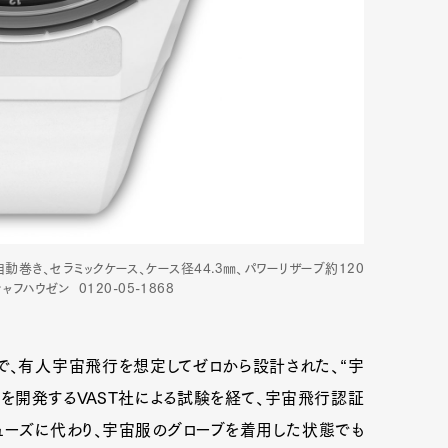
自動巻き、セラミックケース、ケース径44.3㎜、パワーリザーブ約120
ャフハウゼン 0120-05-1868
Art&Design
Watch
Fashion
で、有人宇宙飛行を想定してゼロから設計された、“宇
ourmet
Cars
Product
Culture
ンを開発するVAST社による試験を経て、宇宙飛行認証
ューズに代わり、宇宙服のグローブを着用した状態でも
Lifestyle