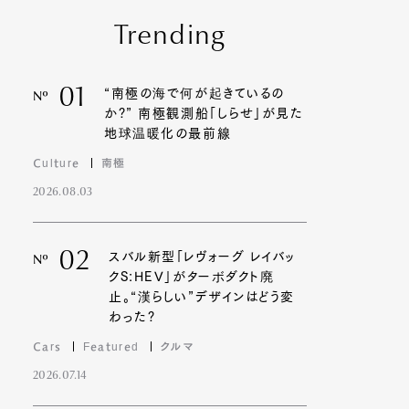
Trending
01
“南極の海で何が起きているの
Nº
か?” 南極観測船「しらせ」が見た
地球温暖化の最前線
Culture
南極
2026.08.03
02
スバル新型「レヴォーグ レイバッ
Nº
クS:HEV」がターボダクト廃
止。“漢らしい”デザインはどう変
わった?
Cars
Featured
クルマ
2026.07.14