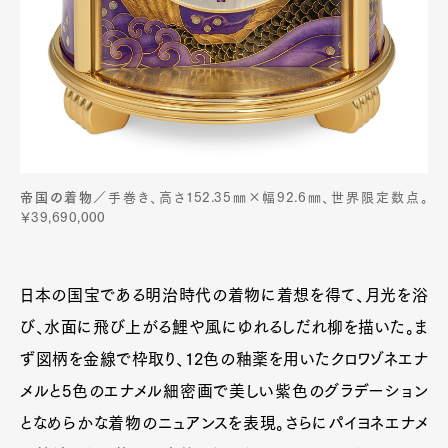
帝国の着物
／手巻き、高さ152.35㎜×幅92.6㎜、世界限定数点。
￥39,690,000
日本の国宝である明治時代の着物に着想を得て、月光を浴
び、水面に飛び上がる鯉や風にゆれるしだれ柳を描いた。ま
ず図柄を金線で枠取り、12色の釉薬を用いたクロワゾネエナ
メルと5色のエナメル細密画で美しい紫色のグラデーション
となめらかな着物のニュアンスを表現。さらにパイヨネエナメ