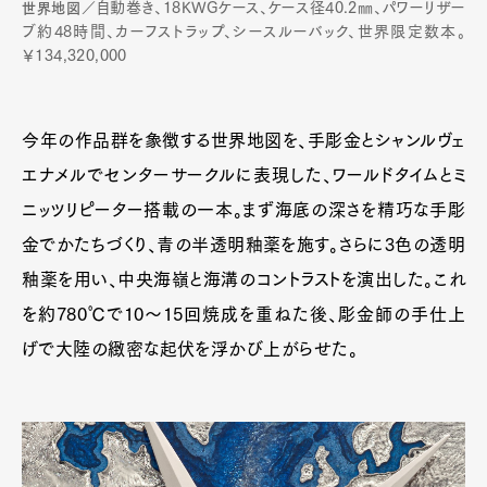
自動巻き、18KWGケース、ケース径40.2㎜、パワーリザー
世界地図
／
ブ約48時間、カーフストラップ、シースルーバック、世界限定数本。
￥134,320,000
今年の作品群を象徴する世界地図を、手彫金とシャンルヴェ
エナメルでセンターサークルに表現した、ワールドタイムとミ
ニッツリピーター搭載の一本。まず海底の深さを精巧な手彫
金でかたちづくり、青の半透明釉薬を施す。さらに3色の透明
釉薬を用い、中央海嶺と海溝のコントラストを演出した。これ
を約780℃で10〜15回焼成を重ねた後、彫金師の手仕上
げで大陸の緻密な起伏を浮かび上がらせた。