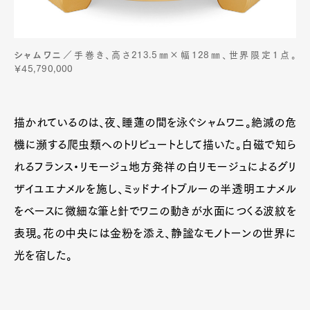
シャムワニ
／手巻き、高さ213.5㎜×幅128㎜、世界限定1点。
￥45,790,000
描かれているのは、夜、睡蓮の間を泳ぐシャムワニ。絶滅の危
機に瀕する爬虫類へのトリビュートとして描いた。白磁で知ら
れるフランス・リモージュ地方発祥の白リモージュによるグリ
ザイユエナメルを施し、ミッドナイトブルーの半透明エナメル
をベースに微細な筆と針でワニの動きが水面につくる波紋を
表現。花の中央には金粉を添え、静謐なモノトーンの世界に
光を宿した。