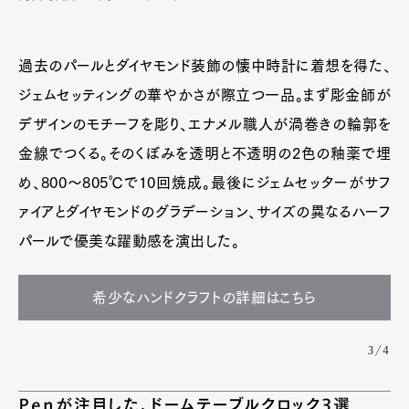
過去のパールとダイヤモンド装飾の懐中時計に着想を得た、
ジェムセッティングの華やかさが際立つ一品。まず彫金師が
デザインのモチーフを彫り、エナメル職人が渦巻きの輪郭を
金線でつくる。そのくぼみを透明と不透明の2色の釉薬で埋
め、800〜805℃で10回焼成。最後にジェムセッターがサフ
ァイアとダイヤモンドのグラデーション、サイズの異なるハーフ
パールで優美な躍動感を演出した。
希少なハンドクラフトの詳細はこちら
3/4
Penが注目した、ドームテーブルクロック3選