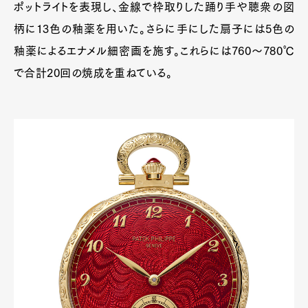
ポットライトを表現し、金線で枠取りした踊り手や聴衆の図
柄に13色の釉薬を用いた。さらに手にした扇子には5色の
釉薬によるエナメル細密画を施す。これらには760〜780℃
で合計20回の焼成を重ねている。
Art&Design
Watch
Fashion
Gourmet
Cars
Product
Culture
Lifestyle
Pen Membership
Magazine