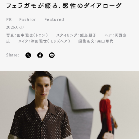
フェラガモが綴る、感性のダイアローグ
PR
Fashion
Featured
2026.07.17
写真：田中雅也（トロン）
スタイリング：飯島朋子
ヘア：河野富
広
メイク：津田雅世（モッズヘア）
編集＆文：森田華代
Share: