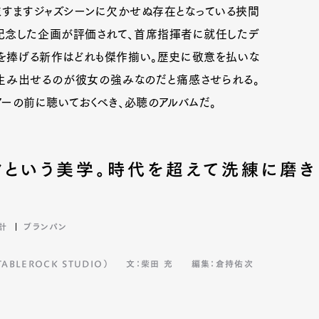
ますますジャズシーンに欠かせぬ存在となっている挾間
を記念した企画が評価されて、首席指揮者に就任したデ
ュを捧げる新作はどれも傑作揃い。歴史に敬意を払いな
生み出せるのが彼女の強みなのだと痛感させられる。
ーの前に聴いておくべき、必聴のアルバムだ。
クという美学。時代を超えて洗練に磨き
計
ブランパン
BLEROCK STUDIO）
文：柴田 充
編集：倉持佑次