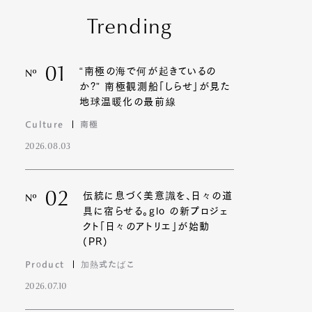
Trending
01
“南極の海で何が起きているの
Nº
か?” 南極観測船「しらせ」が見た
地球温暖化の最前線
Culture
南極
2026.08.03
02
伝統に息づく美意識を、日々の道
Nº
具に宿らせる。glo の新プロジェ
クト「日々のアトリエ」が始動
(PR)
Product
加熱式たばこ
2026.07.10