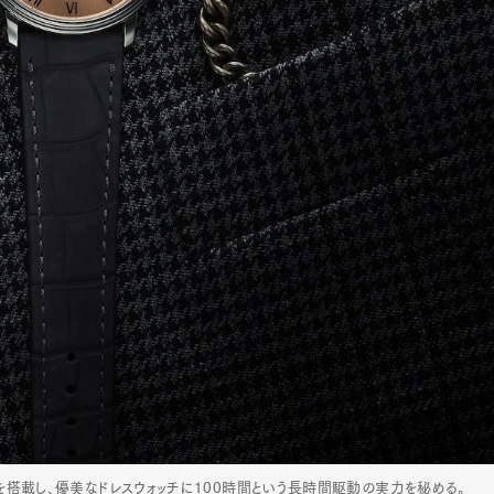
mbership
Magazine
Official Columnist
About
et
Pen international
Pen tw
トを搭載し、優美なドレスウォッチに100時間という長時間駆動の実力を秘める。