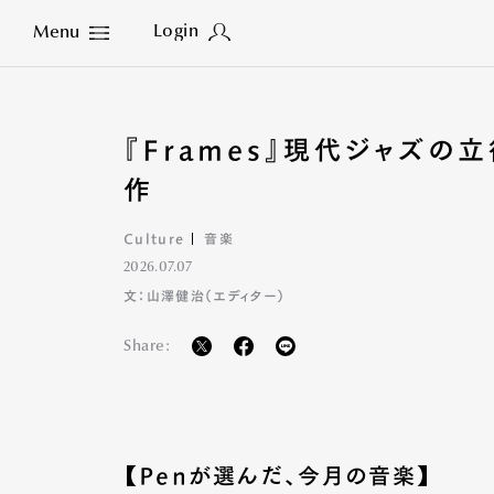
Login
Menu
Close
『Frames』現代ジャズの
作
Culture
音楽
2026.07.07
文：山澤健治（エディター）
Share:
【Penが選んだ、今月の音楽】