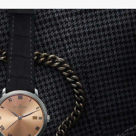
Art&Design
Watch
Fashion
ourmet
Cars
Product
Culture
Lifestyle