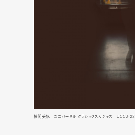
挾間美帆
ユニバーサル クラシックス＆ジャズ UCCJ-225