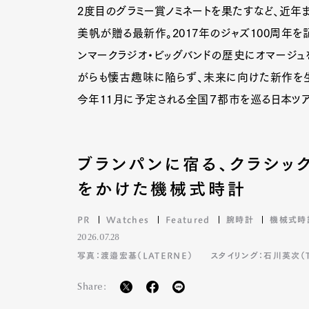
2度目のグラミー賞ノミネートを果たすなど、近年
美帆が贈る最新作。2017年のジャズ100周年
ンマークラジオ・ビッグバンドの歴史にオマージ
がらも懐古趣味に陥らず、未来に向けた新作を
今年11月に予定される全国７都市を巡る日本ツア
ブランパンに宿る、クラシッ
をかけた機械式時計
PR
Watches
Featured
腕時計
機械式時
2026.07.28
写真：渡邉宏基（LATERNE）
スタイリング：石川英次（TA
Share: