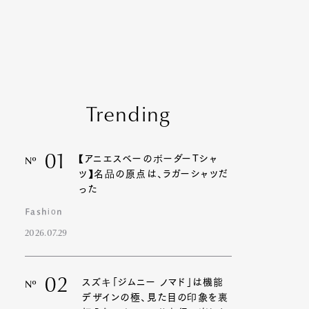
Trending
01
【アニエスベーのボーダーTシャ
Nº
ツ】名品の原点は、ラガーシャツだ
った
Fashion
2026.07.29
02
スズキ「ジムニー ノマド」は機能
Nº
デザインの極、見た目の印象を裏