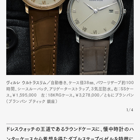
ヴィルレ ウルトラスリム／
自動巻き、ケース径38㎜、パワーリザーブ約100
時間、シースルーバック、アリゲーターストラップ、3気圧防水。右：SSケー
Art&Design
Watch
Fashion
ス。￥1,595,000 左：18KRGケース。￥3,278,000／ともにブランパン
Gourmet
Cars
（ブランパン ブティック 銀座）
Product
Culture
Lifestyle
1/4
ドレスウォッチの王道であるラウンドケースに、懐中時計のハ
ンターケースから着想を得たダブルステップベゼルを特徴に