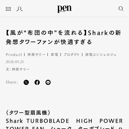
【風が“布団の中”を流れる】Sharkの新
発想タワーファンが快適すぎる
Product
神原サリー
家電
プロダクト
家電コンシェルジュ
2026.05.23
文：神原サリー
Share:
（タワー型扇風機）
Shark TURBOBLADE HIGH POWER
TOWER FAN シャーク ターボブレード ハ