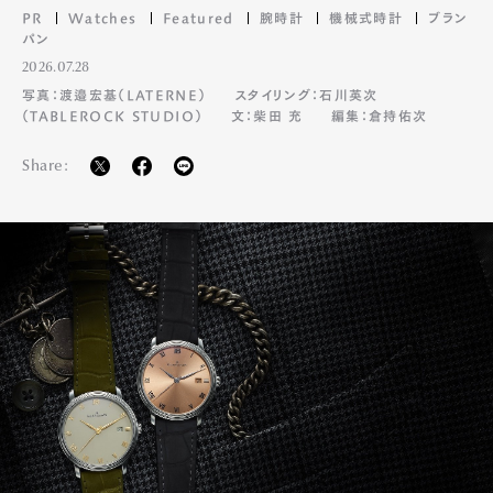
PR
Watches
Featured
腕時計
機械式時計
ブラン
パン
2026.07.28
写真：渡邉宏基（LATERNE）
スタイリング：石川英次
（TABLEROCK STUDIO）
文：柴田 充
編集：倉持佑次
Share: