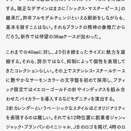
Pen Membership
Magazine
Official Columnist
About
する。端正なデザインはまさに「シックス・マスターピース」の
Contact
継承だ。昨年フルモデルチェンジといえる刷新をしながらも、
基本を崩すことはない。それもブランドの精神の象徴だから
だろう。新作では待望の38㎜ケースが加わった。
Pen Meet
これまでの40㎜に対し、より引き締まったサイズに魅力を凝
Pen international
Pen tw
縮する。それも、誇示ではなく、抑制によって個性を表現して
きたコレクションらしい。その上でステンレス・スチールケース
に艶やかなサーモンカラーの文字盤を初めて採用し、ブティ
ック限定ではイエローゴールドの針やインデックスを組み合
わせたバイカラーを導入するなどモダニティを演出する。
3針カレンダーというベーシックなスタイルほどオリジナリティ
を表現するのは難しい。それでも12時位置に創業者ジャン=
ジャック・ブランパンのイニシャル、ＪＢのロゴを掲げ、4時のロ